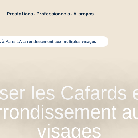
Prestations
Professionnels
À propos
es à Paris 17, arrondissement aux multiples visages
ser les Cafards e
arrondissement au
visages