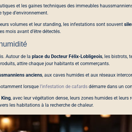
-boutiques et les gaines techniques des immeubles haussmannien
e type d’environnement.
 leurs volumes et leur standing, les infestations sont souvent
sil
es mois avant d’être détectés.
 humidité
is. Autour de la
place du Docteur Félix-Lobligeois
, les bistrots
 produits, attire chaque jour habitants et commerçants.
ssmanniens anciens
, aux caves humides et aux réseaux interconn
 notamment lorsque
l’infestation de cafards
démarre dans un com
 King
, avec leur végétation dense, leurs zones humides et leurs 
 vers les habitations à la recherche de chaleur.