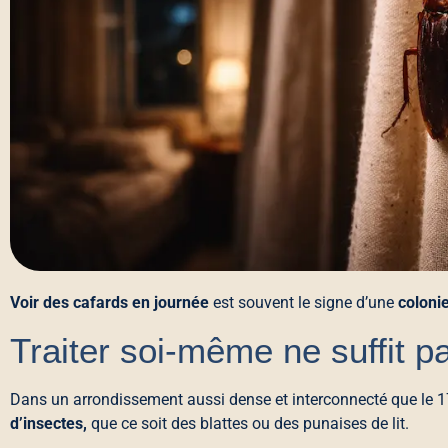
Voir des cafards en journée
est souvent le signe d’une
coloni
Traiter soi-même ne suffit p
Dans un arrondissement aussi dense et interconnecté que le 1
d’insectes,
que ce soit des blattes ou des punaises de lit.