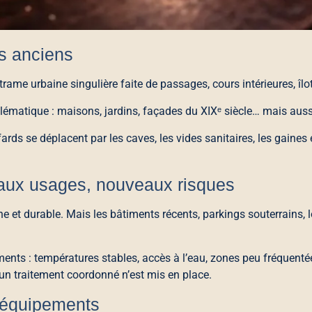
ts anciens
trame urbaine singulière faite de passages, cours intérieures, îl
mblématique : maisons, jardins, façades du XIXᵉ siècle… mais aus
fards se déplacent par les caves, les vides sanitaires, les gaine
veaux usages, nouveaux risques
et durable. Mais les bâtiments récents, parkings souterrains, l
nts : températures stables, accès à l’eau, zones peu fréquenté
n traitement coordonné n’est mis en place.
s équipements