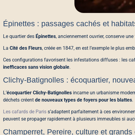
Épinettes : passages cachés et habita
Le quartier des
Épinettes
, anciennement ouvrier, conserve une 
La
Cité des Fleurs
, créée en 1847, en est l’exemple le plus e
Ces configurations favorisent les infestations diffuses : les ca
inefficaces sans vision globale
.
Clichy-Batignolles : écoquartier, nou
L’
écoquartier Clichy-Batignolles
incarne un urbanisme moderne 
déchets créent
de nouveaux types de foyers pour les blattes
.
Les cafards de Paris
s’adaptent parfaitement à ces environneme
peuvent se propager rapidement à plusieurs immeubles si aucu
Champerret, Pereire, culture et grand