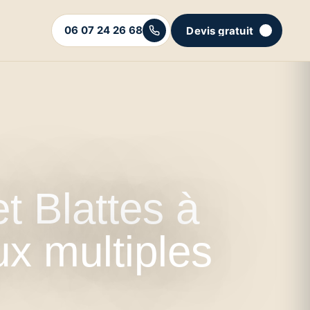
06 07 24 26 68
Devis gratuit
C'est parti
t Blattes à
x multiples