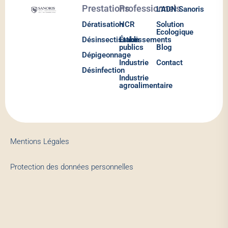
Prestations
Professionnels
L'ADN Sanoris
Dératisation
HCR
Solution
Ecologique
Désinsectisation
Établissements
publics
Blog
Dépigeonnage
Industrie
Contact
Désinfection
Industrie
agroalimentaire
Mentions Légales
Protection des données personnelles