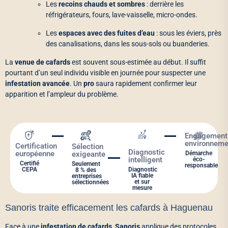
Les
recoins chauds et sombres
: derrière les
réfrigérateurs, fours, lave-vaisselle, micro-ondes.
Les
espaces avec des fuites d’eau
: sous les éviers, près
des canalisations, dans les sous-sols ou buanderies.
La
venue de cafards
est souvent sous-estimée au début. Il suffit
pourtant d’un seul individu visible en journée pour suspecter une
infestation avancée
. Un
pro
saura rapidement confirmer leur
apparition et l’ampleur du problème.
Engagement
environneme
Certification
Sélection
Diagnostic
européenne
exigeante
Démarche
intelligent
éco-
Certifié
Seulement
responsable
CEPA
Diagnostic
8 % des
IA fiable
entreprises
et sur
sélectionnées
mesure
Sanoris traite efficacement les cafards à Haguenau
Face à une
infestation de cafards
,
Sanoris
applique des protocoles