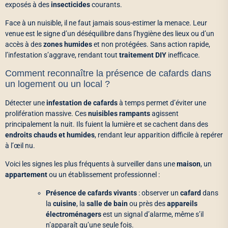
exposés à des
insecticides
courants.
Face à un nuisible, il ne faut jamais sous-estimer la menace. Leur
venue est le signe d’un déséquilibre dans l’hygiène des lieux ou d’un
accès à des
zones humides
et non protégées. Sans action rapide,
l’infestation s’aggrave, rendant tout
traitement DIY
inefficace.
Comment reconnaître la présence de cafards dans
un logement ou un local ?
Détecter une
infestation de cafards
à temps permet d’éviter une
prolifération massive. Ces
nuisibles rampants
agissent
principalement la nuit. Ils fuient la lumière et se cachent dans des
endroits chauds et humides
, rendant leur apparition difficile à repérer
à l’œil nu.
Voici les signes les plus fréquents à surveiller dans une
maison
, un
appartement
ou un établissement professionnel :
Présence de cafards vivants
: observer un
cafard
dans
la
cuisine
, la
salle de bain
ou près des
appareils
électroménagers
est un signal d’alarme, même s’il
n’apparaît qu’une seule fois.