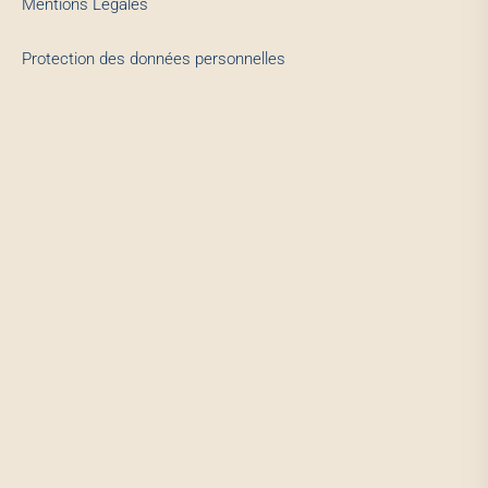
Mentions Légales
Protection des données personnelles
Quel nuisible souhaitez-vous traiter ?
Sélectionnez un ou plusieurs types. Nous vous orientons vers les
bons experts.
Continuer