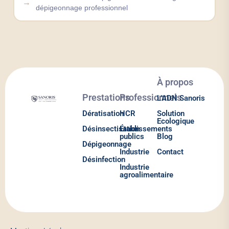
dépigeonnage professionnel
À propos
Prestations
Professionnels
L'ADN Sanoris
Dératisation
HCR
Solution
Ecologique
Désinsectisation
Établissements
publics
Blog
Dépigeonnage
Industrie
Contact
Désinfection
Industrie
agroalimentaire