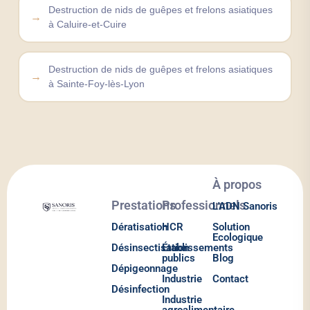
Destruction de nids de guêpes et frelons asiatiques
à Caluire-et-Cuire
Destruction de nids de guêpes et frelons asiatiques
à Sainte-Foy-lès-Lyon
À propos
Prestations
Professionnels
L'ADN Sanoris
Dératisation
HCR
Solution
Ecologique
Désinsectisation
Établissements
publics
Blog
Dépigeonnage
Industrie
Contact
Désinfection
Industrie