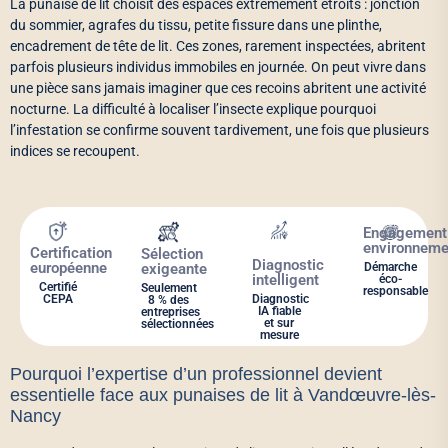
La punaise de lit choisit des espaces extrêmement étroits : jonction
du sommier, agrafes du tissu, petite fissure dans une plinthe,
encadrement de tête de lit. Ces zones, rarement inspectées, abritent
parfois plusieurs individus immobiles en journée. On peut vivre dans
une pièce sans jamais imaginer que ces recoins abritent une activité
nocturne. La difficulté à localiser l’insecte explique pourquoi
l’infestation se confirme souvent tardivement, une fois que plusieurs
indices se recoupent.
Engagement
environneme
Certification
Sélection
Diagnostic
européenne
exigeante
Démarche
intelligent
éco-
Certifié
Seulement
responsable
CEPA
Diagnostic
8 % des
IA fiable
entreprises
et sur
sélectionnées
mesure
Pourquoi l’expertise d’un professionnel devient
essentielle face aux punaises de lit à Vandœuvre-lès-
Nancy