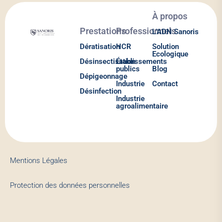
À propos
Prestations
Professionnels
L'ADN Sanoris
Dératisation
HCR
Solution
Ecologique
Désinsectisation
Établissements
publics
Blog
Dépigeonnage
Industrie
Contact
Désinfection
Industrie
agroalimentaire
Mentions Légales
Protection des données personnelles