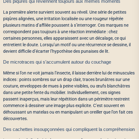
Des piqûres qui reviennent toujours aux mêmes moments
La première alerte survient souvent au réveil. Une série de petites
piqûres alignées, une irritation localisée ou une rougeur répétée
plusieurs matins d’affilée poussent à s’interroger. Ces marques ne
correspondent pas toujours à une réaction immédiate : chez
certaines personnes, elles apparaissent avec un décalage, ce qui
entretient le doute. Lorsqu’un motif ou une récurrence se dessine, il
devient difficile d’écarter l’hypothèse des punaises de lit.
De microtraces qui s’accumulent autour du couchage
Même si l’on ne voit jamais l’insecte, il laisse derrière lui de minuscules
indices : points sombres sur un drap clair, traces brunâtres sur une
couture, enveloppes de mues à peine visibles, ou œufs blanchâtres
dans une petite fente du mobilier. Individuellement, ces signes
passent inaperçus, mais leur répétition dans un périmètre restreint
commence à dessiner une image plus explicite. C’est souvent en
déhoussant un matelas ou en manipulant un oreiller que l’on fait ces
découvertes.
Des cachettes insoupçonnées qui compliquent la compréhension