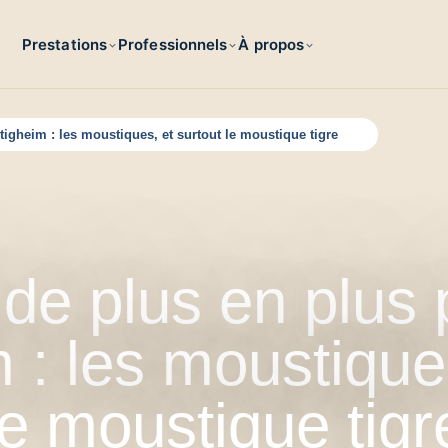
Prestations
Professionnels
À propos
tigheim : les moustiques, et surtout le moustique tigre
 de plus en plus 
 : les moustique
le moustique tigr