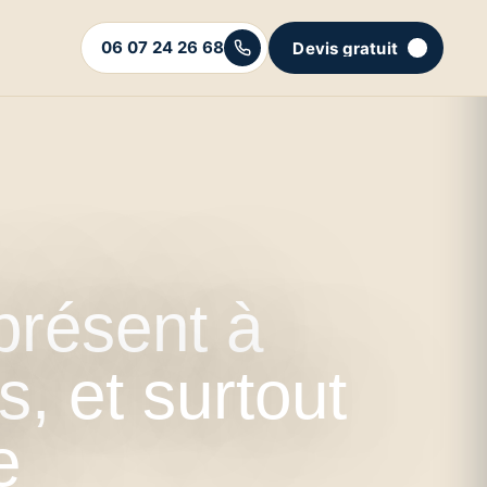
06 07 24 26 68
Devis gratuit
C'est parti
présent à
s, et surtout
e