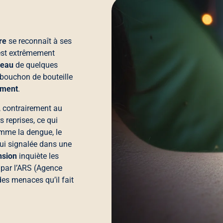
re
se reconnaît à ses
l est extrêmement
’eau
de quelques
 bouchon de bouteille
ement
.
, contrairement au
 reprises, ce qui
me la dengue, le
hui signalée dans une
nsion
inquiète les
s par l’ARS (Agence
es menaces qu’il fait