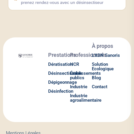
prenez rendez-vous avec un désinsectiseur
À propos
Prestations
Professionnels
L'ADN Sanoris
Dératisation
HCR
Solution
Ecologique
Désinsectisation
Établissements
publics
Blog
Dépigeonnage
Industrie
Contact
Désinfection
Industrie
agroalimentaire
Mentions Légales