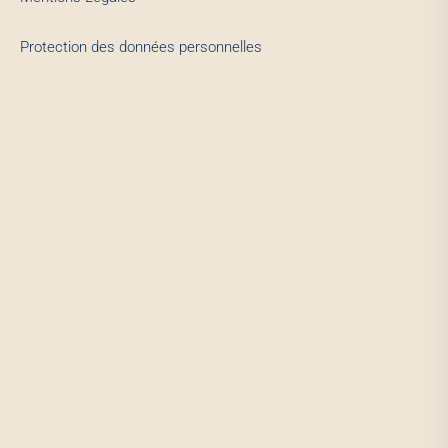
Protection des données personnelles
Quel nuisible souhaitez-vous traiter ?
Sélectionnez un ou plusieurs types. Nous vous orientons vers les
bons experts.
Continuer